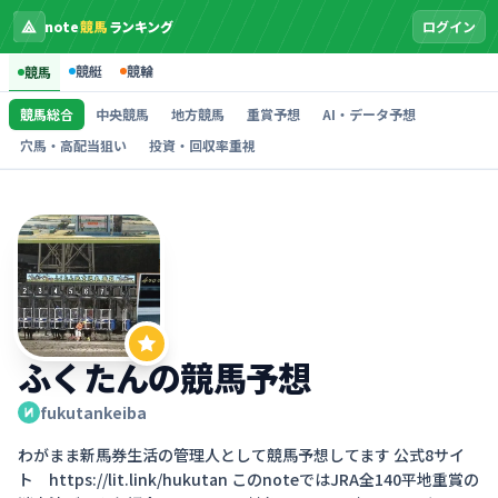
note
競馬
ランキング
ログイン
競艇
競輪
競馬
競馬総合
中央競馬
地方競馬
重賞予想
AI・データ予想
穴馬・高配当狙い
投資・回収率重視
ふくたんの競馬予想
fukutankeiba
わがまま新馬券生活の管理人として競馬予想してます 公式8サイ
ト https://lit.link/hukutan このnoteではJRA全140平地重賞の