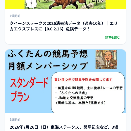
1週間前
クイーンステークス2026消去法データ（過去10年）｜エリ
カエクスプレスに【0.0.2.16】危険データ！
記事を読む ›
1週間前
2026年7月26日（日）東海ステークス、関屋記念など、3場