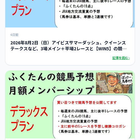
4日前
2026年8月2日（日）アイビスサマーダッシュ、クイーンス
テークスなど、3場メイン＋平場2レースと【WIN5】の競馬
予想
記事を読む ›