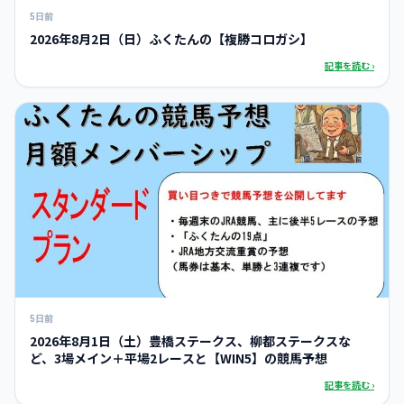
5日前
2026年8月2日（日）ふくたんの【複勝コロガシ】
記事を読む ›
5日前
2026年8月1日（土）豊橋ステークス、柳都ステークスな
ど、3場メイン＋平場2レースと【WIN5】の競馬予想
記事を読む ›