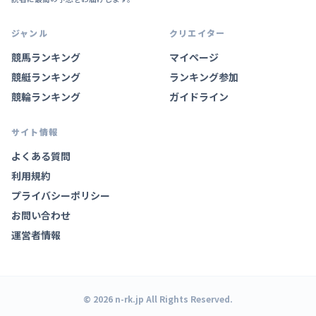
ジャンル
クリエイター
競馬ランキング
マイページ
競艇ランキング
ランキング参加
競輪ランキング
ガイドライン
サイト情報
よくある質問
利用規約
プライバシーポリシー
お問い合わせ
運営者情報
© 2026 n-rk.jp All Rights Reserved.