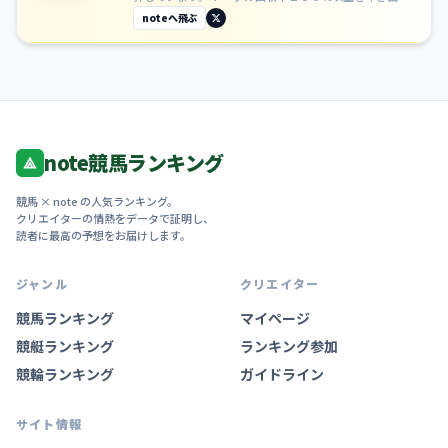
ためには、目先の安い的中を拾い続けるよりも、ある程度
noteへ飛ぶ
の期間内で一撃回収によるプラ転狙い戦略のほうが現実的
となります。
note競馬ランキング
競馬 × note の人気ランキング。
クリエイターの情熱をデータで証明し、
読者に最高の予想をお届けします。
ジャンル
クリエイター
競馬ランキング
マイページ
競艇ランキング
ランキング参加
競輪ランキング
ガイドライン
サイト情報