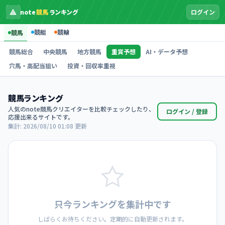
note
競馬
ランキング
ログイン
競艇
競輪
競馬
競馬総合
中央競馬
地方競馬
重賞予想
AI・データ予想
穴馬・高配当狙い
投資・回収率重視
競馬ランキング
人気のnote競馬クリエイターを比較チェックしたり、
ログイン / 登録
応援出来るサイトです。
集計: 2026/08/10 01:08 更新
只今ランキングを集計中です
しばらくお待ちください。定期的に自動更新されます。