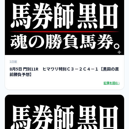
1日前
8月5日 門別11R ヒマワリ特別Ｃ３－２Ｃ４－１【黒田の直
前勝負予想】
記事を読む ›